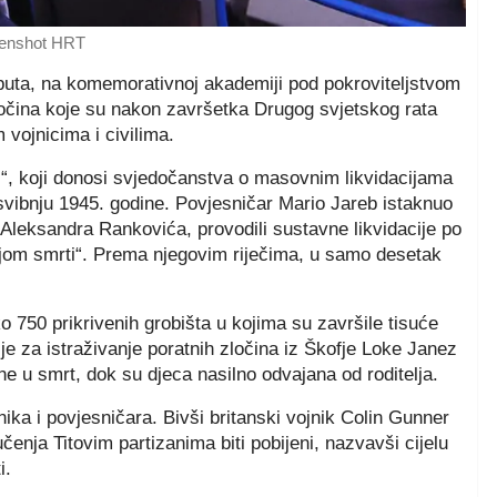
eenshot HRT
 puta, na komemorativnoj akademiji pod pokroviteljstvom
očina koje su nakon završetka Drugog svjetskog rata
 vojnicima i civilima.
iji“, koji donosi svjedočanstva o masovnim likvidacijama
 svibnju 1945. godine. Povjesničar Mario Jareb istaknuo
leksandra Rankovića, provodili sustavne likvidacije po
ijom smrti“. Prema njegovim riječima, u samo desetak
o 750 prikrivenih grobišta u kojima su završile tisuće
e za istraživanje poratnih zločina iz Škofje Loke Janez
ne u smrt, dok su djeca nasilno odvajana od roditelja.
ka i povjesničara. Bivši britanski vojnik Colin Gunner
učenja Titovim partizanima biti pobijeni, nazvavši cijelu
i.