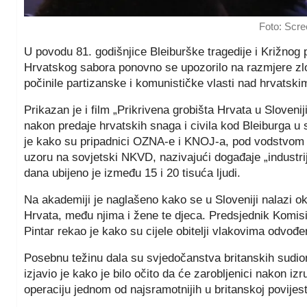
Foto: Scr
U povodu 81. godišnjice Bleiburške tragedije i Križnog
Hrvatskog sabora ponovno se upozorilo na razmjere zl
počinile partizanske i komunističke vlasti nad hrvatskim
Prikazan je i film „Prikrivena grobišta Hrvata u Sloven
nakon predaje hrvatskih snaga i civila kod Bleiburga u
je kako su pripadnici OZNA-e i KNOJ-a, pod vodstvom A
uzoru na sovjetski NKVD, nazivajući događaje „industr
dana ubijeno je između 15 i 20 tisuća ljudi.
Na akademiji je naglašeno kako se u Sloveniji nalazi ok
Hrvata, među njima i žene te djeca. Predsjednik Komisij
Pintar rekao je kako su cijele obitelji vlakovima odvođe
Posebnu težinu dala su svjedočanstva britanskih sudioni
izjavio je kako je bilo očito da će zarobljenici nakon izr
operaciju jednom od najsramotnijih u britanskoj povijest