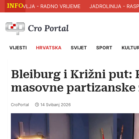
INFO
 ZDRAVLJA - RADNO VRIJEME
JADROLINIJA - RASPO
VIJESTI
HRVATSKA
SVIJET
SPORT
KULTU
Bleiburg i Križni put:
masovne partizanske 
CroPortal
14 Svibanj 2026